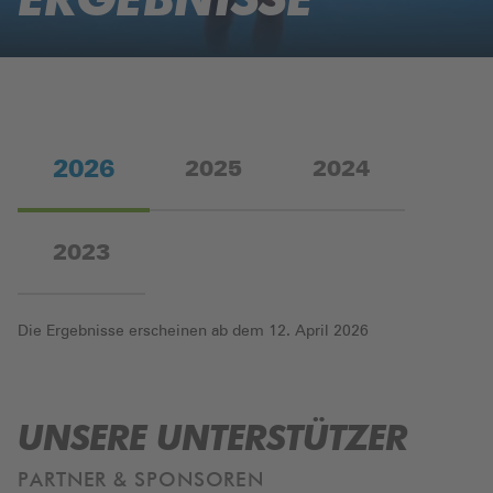
PROGRAMM
AKTUELLES
BANDMARATHON
KINDER(LEICHT) BEWEGT
INFO
ALLE BEITRÄGE
BÜRGER MAULTASCHEN-PARTY
IMPRESSIONEN
2026
ANWOHNERINFO
2025
2024
FAQ
2023
SPONSOREN
HELFER
Die Ergebnisse erscheinen ab dem 12. April 2026
MEIN FREIBURG
PRESSE
UNSERE UNTERSTÜTZER
KONTAKT
PARTNER & SPONSOREN