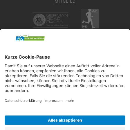
MITGLIED
KONTAKT
Neuer Messplatz 1
79108 Freiburg
+49 721 18385 0
registration@mein-freiburgmarathon.de
Impressum
Datenschutz
Presse
Barrierefreiheit
Kontaktformular
Cookie-Einstellungen