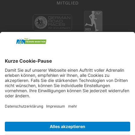
MITGLIED
KONTAKT
Neuer Messplatz 1
79108 Freiburg
+49 721 18385 0
registration@mein-freiburgmarathon.de
Impressum
Datenschutz
Presse
Barrierefreiheit
Kontaktformular
Cookie-Einstellungen