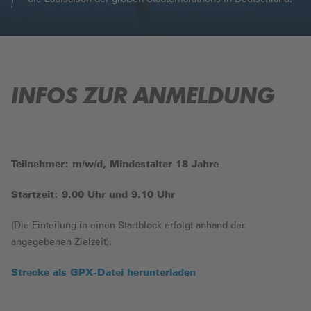
TRAINING
ONLINE SHOP CUORE
TEILNEHMERLISTE
PROGRAMM
SOCIALRUNNERS
AKTUELLES
BANDMARATHON
INFOS ZUR ANMELDUNG
MEIN FREIBURGER MARATHONCLUB
KINDER(LEICHT) BEWEGT
INFO
ALLE BEITRÄGE
BÜRGER MAULTASCHEN-PARTY
IMPRESSIONEN
ANWOHNERINFO
FAQ
Teilnehmer: m/w/d, Mindestalter 18 Jahre
SPONSOREN
Startzeit: 9.00 Uhr und 9.10 Uhr
HELFER
(Die Einteilung in einen Startblock erfolgt anhand der
angegebenen Zielzeit).
MEIN FREIBURG
PRESSE
Strecke als GPX-Datei herunterladen
KONTAKT