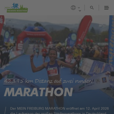
Zum Inhalt springen
Select language
UNSERE LÄUFE
MARATHON
HALBMARATHON
AOK-GESUNDHEITSLAUF (10KM)
BADENOVA SCHÜLERMARATHON
BADEPARADIES-MINI-MARATHON
42,195 km Distanz auf zwei runden!
AOK-RUNNING-TEAM
MARATHON
MEIN LAUF
ERGEBNISSE
FITNRUN
Der MEIN FREIBURG MARATHON eröffnet am 12. April 2026
die Laufsaison der großen Städtemarathons in Deutschland.