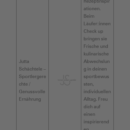
Rezeptinspir
ationen.
Beim
Läufer:innen
Check up
bringen sie
Frische und
kulinarische
Jutta
Abwechslun
Schächtele –
g in deinen
Sportlergere
sportbewus
chte /
sten,
Genussvolle
individuellen
Ernährung
Alltag. Freu
dich auf
einen
inspirierend
en