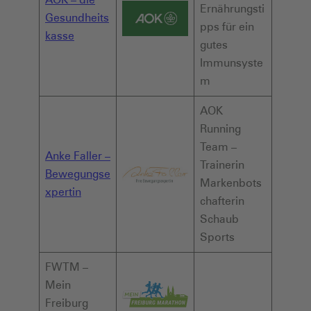
Ernährungsti
Gesundheits
pps für ein
kasse
gutes
Immunsyste
m
AOK
Running
Team –
Anke Faller –
Trainerin
Bewegungse
Markenbots
xpertin
chafterin
Schaub
Sports
FWTM –
Mein
Freiburg