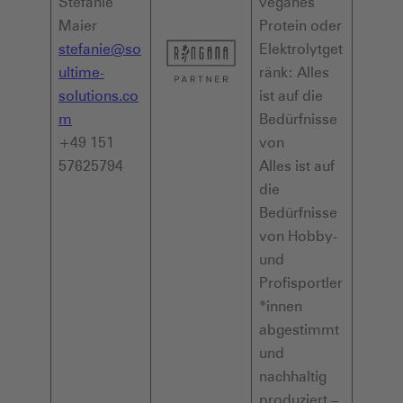
Stefanie
veganes
Maier
Protein oder
stefanie@so
Elektrolytget
ultime-
ränk: Alles
solutions.co
ist auf die
m
Bedürfnisse
+49 151
von
57625794
Alles ist auf
die
Bedürfnisse
von Hobby-
und
Profisportler
*innen
abgestimmt
und
nachhaltig
produziert –