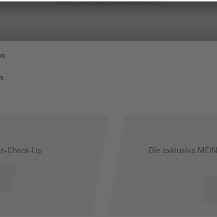
MFM-Laeufershirt-2026-Herren-Back
en
n
n-Check-Up
Die exklusive ME